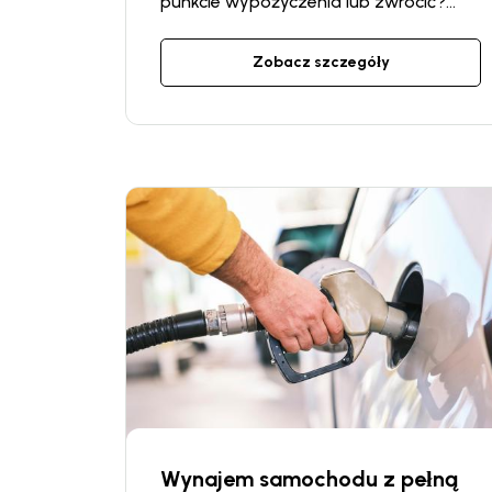
punkcie wypożyczenia lub zwrócić?
Jeśli zdarzyła się taka sytuacja, nie
martwcie się — mamy rozwiązanie!
Zobacz szczegóły
Zamówcie usługę „Dostawa i zwrot
samochodu w obrębie miasta (nie w
punkcie wypożyczenia)”, a my
zajmiemy się wszystkim.
Wynajem samochodu z pełną