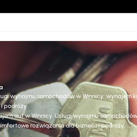
a
Usługi wynajmu samochodów w Winnicy: wynajem k
i podróży.
ynajem aut w Winnicy. Usługi wynajmu samochodó
mfortowe rozwiązania dla biznesu i podróży.