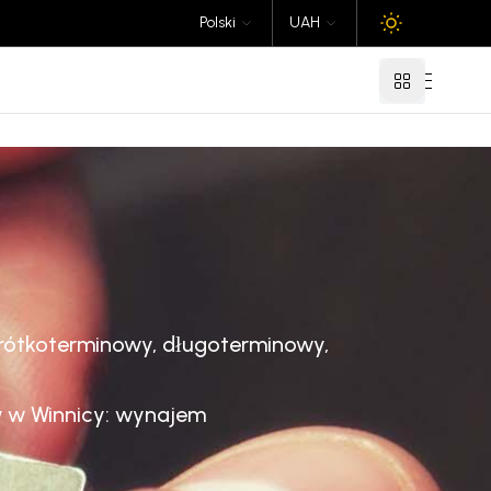
Polski
UAH
rótkoterminowy, długoterminowy,
w w Winnicy: wynajem