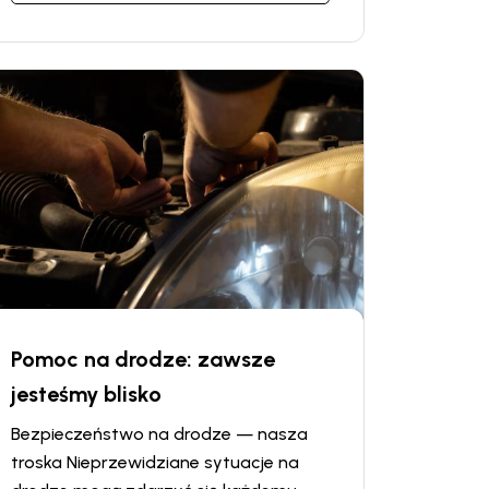
samochodów Vin Car oferuje wygodne
rozwiązanie: usługę wydania i zwrotu
samochodu w godzinach
pozasłużbowych, która pozwala
wynająć auto lub zwrócić je o dowolnej
porze, nawet poza standardowym
harmonogramem pracy.
Pomoc na drodze: zawsze
jesteśmy blisko
Bezpieczeństwo na drodze — nasza
troska Nieprzewidziane sytuacje na