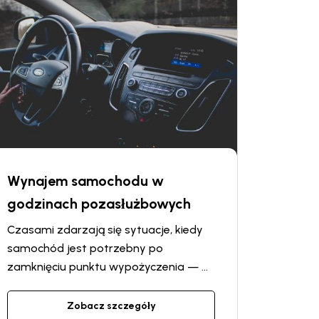
odbierzemy Wasze auto bezpośrednio
z podanego przez Was adresu w
obrębie miasta.
Wynajem samochodu w
godzinach pozasłużbowych
Czasami zdarzają się sytuacje, kiedy
samochód jest potrzebny po
zamknięciu punktu wypożyczenia — w
nocy, wczesnym rankiem lub w
niedzielę. Ukraińska sieć wypożyczalni
Zobacz szczegóły