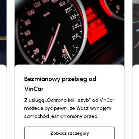
potrzeby powrotu do punktu
wypożyczenia.
Bezmianowy przebieg od
VinCar
Z usługą „Ochrona kół i szyb” od VinCar
możecie być pewni, że Wasz wynajęty
samochód jest chroniony przed
ewentualnymi nieprzewidzianymi
kosztami. Usługa ta oferuje
Zobacz szczegóły