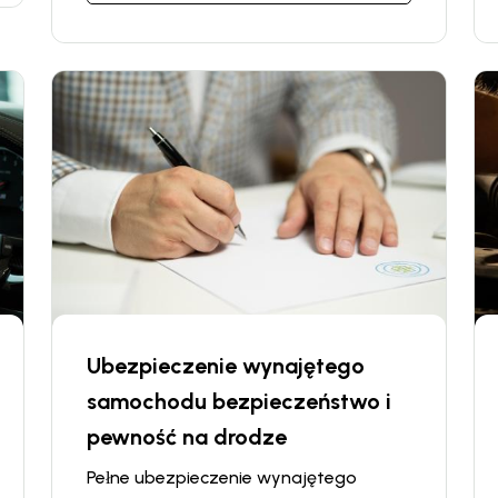
dodatkowe ubezpieczenie, które
pokrywa koszty naprawy lub wymiany
kół i szyb, które mogą zostać
uszkodzone podczas użytkowania
pojazdu.
Ubezpieczenie wynajętego
samochodu bezpieczeństwo i
pewność na drodze
Pełne ubezpieczenie wynajętego