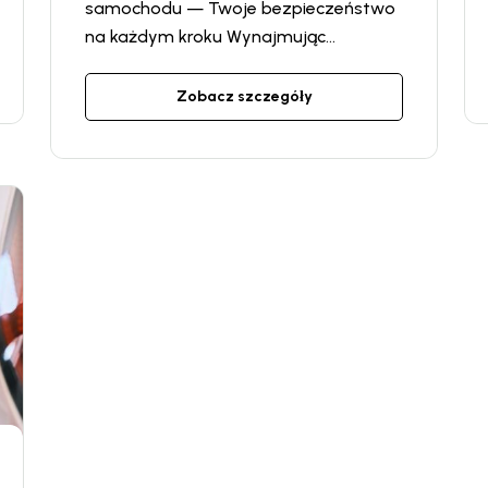
samochodu — Twoje bezpieczeństwo
na każdym kroku Wynajmując
samochód w firmie VinCar,
otrzymujesz polisę obowiązkowego
Zobacz szczegóły
ubezpieczenia OC całkowicie za
darmo! W trakcie podróży mogą
zdarzyć się różne nieprzewidywalne
sytuacje, a ubezpieczenie to najlepszy
sposób, aby zabezpieczyć się przed
możliwymi stratami finansowymi i
zbędnymi zmartwieniami.