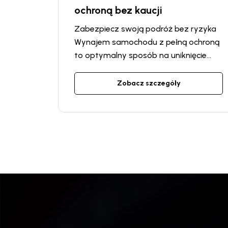
ochroną bez kaucji
Zabezpiecz swoją podróż bez ryzyka
Wynajem samochodu z pełną ochroną
to optymalny sposób na uniknięcie
nieprzyjemnych niespodzianek
podczas podróży. Wybierając tę
Zobacz szczegóły
usługę, otrzymujesz najwyższy
poziom bezpieczeństwa i komfortu.
Nie musisz martwić się o możliwe
koszty naprawy lub mandaty —
wszystko to jest pokryte w ramach
ochrony.