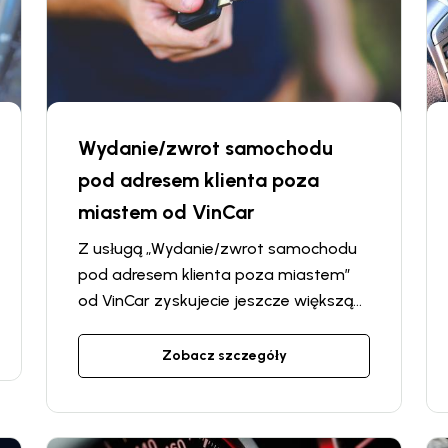
Wydanie/zwrot samochodu
pod adresem klienta poza
miastem od VinCar
Z usługą „Wydanie/zwrot samochodu
pod adresem klienta poza miastem”
od VinCar zyskujecie jeszcze większą
swobodę i wygodę przy wynajmie
samochodu. Jeśli znajdujecie się poza
Zobacz szczegóły
miastem lub planujecie podróż,
dostarczymy Wam wynajęty
samochód lub odbierzemy go bez