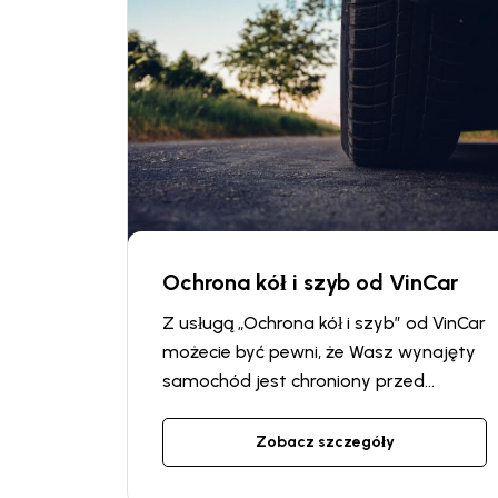
Ochrona kół i szyb od VinCar
Z usługą „Ochrona kół i szyb” od VinCar
możecie być pewni, że Wasz wynajęty
samochód jest chroniony przed
ewentualnymi nieprzewidzianymi
kosztami. Usługa ta oferuje
Zobacz szczegóły
dodatkowe ubezpieczenie, które
pokrywa koszty naprawy lub wymiany