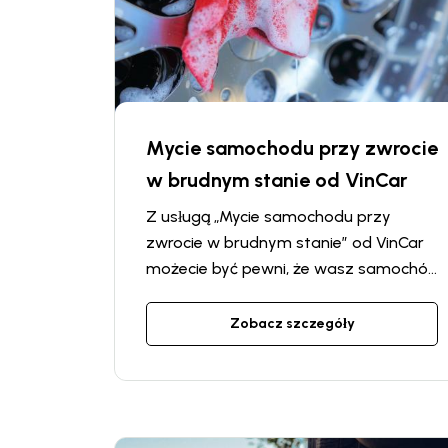
Mycie samochodu przy zwrocie
w brudnym stanie od VinCar
Z usługą „Mycie samochodu przy
zwrocie w brudnym stanie” od VinCar
możecie być pewni, że wasz samochód
będzie czysty po użyciu. Jeśli zwrócicie
samochód w niezbyt dobrym stanie,
Zobacz szczegóły
oferujemy usługę mycia samochodu,
abyście nie musieli martwić się o
dodatkowe niedogodności.