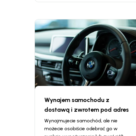
kół i szyb, które mogą zostać
uszkodzone podczas użytkowania
pojazdu.
Wynajem samochodu z
dostawą i zwrotem pod adres
Wynajmujecie samochód, ale nie
możecie osobiście odebrać go w