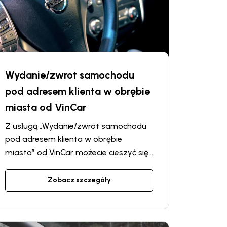
Wydanie/zwrot samochodu
pod adresem klienta w obrębie
miasta od VinCar
Z usługą „Wydanie/zwrot samochodu
pod adresem klienta w obrębie
miasta” od VinCar możecie cieszyć się
maksymalnym komfortem przy
wynajmie samochodu. Zapomnijcie o
Zobacz szczegóły
konieczności jechania do punktu
wypożyczenia, aby odebrać lub
zwrócić samochód — dostarczymy lub