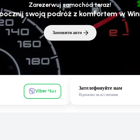
Zarezerwuj samochód teraz!
pocznij swoją podróż z komfortem w Win
Замовити авто
Зателефонуйте нам
Viber Чат
Відповімо на всі питання