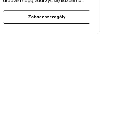
drodze mogą zdarzyć się każdemu
kierowcy, ale dla naszych klientów
oferujemy pełne wsparcie dzięki
Zobacz szczegóły
programowi „Pomoc na drodze”.
Wynajmując samochód u nas,
gwarantujemy, że każda
nieprzyjemność, która może wystąpić
w trakcie podróży, zostanie szybko
rozwiązana. Nasz program zapewni Ci
niezbędną pomoc o każdej porze i w
dowolnym mi