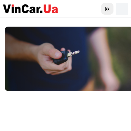
Wydanie/zwrot samochodu
pod adresem klienta poza
miastem od VinCar