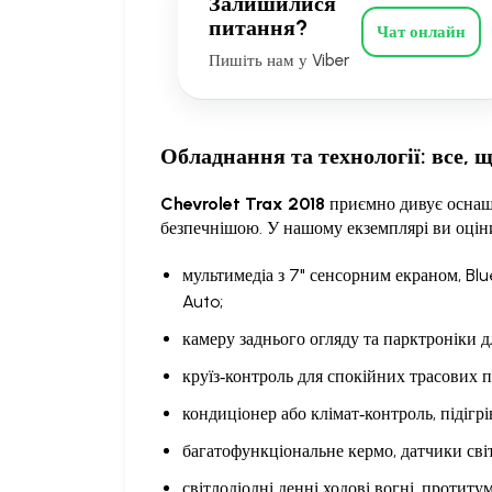
Залишилися
питання?
Чат онлайн
Пишіть нам у Viber
Обладнання та технології: все, 
Chevrolet Trax 2018
приємно дивує оснаще
безпечнішою. У нашому екземплярі ви оцін
мультимедіа з 7" сенсорним екраном, B
Auto;
камеру заднього огляду та парктроніки д
круїз‑контроль для спокійних трасових п
кондиціонер або клімат‑контроль, підігрів
багатофункціональне кермо, датчики сві
світлодіодні денні ходові вогні, протиту