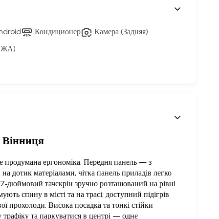
ndroid
Кондиционер
Камера (Задняя)
ОЖА)
т Вінниця
не продумана ергономіка. Передня панель — з
на дотик матеріалами, чітка панель приладів легко
й 7‑дюймовий тачскрін зручно розташований на рівні
ють спину в місті та на трасі; доступний підігрів
вої прохолоди. Висока посадка та тонкі стійки
 трафіку та паркуватися в центрі — одне