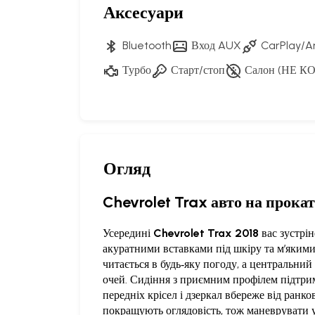
Аксесуари
Bluetooth
Вход AUX
CarPlay/A
Турбо
Старт/стоп
Салон (НЕ К
Огляд
Chevrolet Trax авто на прока
Усередині
Chevrolet Trax 2018
вас зустрі
акуратними вставками під шкіру та м’якими 
читається в будь‑яку погоду, а центральни
очей. Сидіння з приємним профілем підтриму
передніх крісел і дзеркал вбереже від ранко
покращують оглядовість, тож маневрувати у