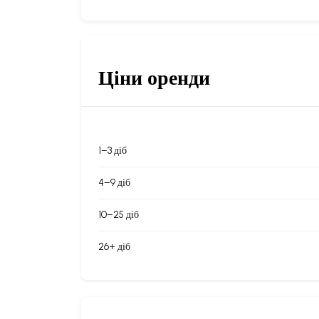
Ціни оренди
1–3 діб
4–9 діб
10–25 діб
26+ діб