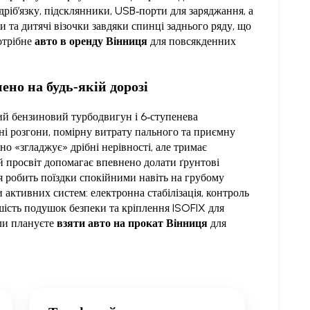
дріб’язку, підсклянники, USB‑порти для заряджання, а
и та дитячі візочки завдяки спинці заднього ряду, що
отрібне
авто в оренду Вінниця
для повсякденних
нено на будь‑якій дорозі
ний бензиновий турбодвигун і 6‑ступенева
ні розгони, помірну витрату пального та приємну
тно «згладжує» дрібні нерівності, але тримає
й просвіт допомагає впевнено долати ґрунтові
ція робить поїздки спокійними навіть на грубому
и активних систем: електронна стабілізація, контроль
 шість подушок безпеки та кріплення ISOFIX для
оли плануєте
взяти авто на прокат Вінниця
для