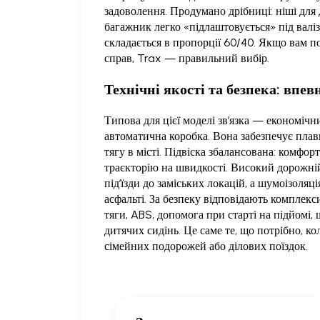
задоволення. Продумано дрібниці: ніші для 
багажник легко «підлаштовується» під валіз
складається в пропорції 60/40. Якщо вам п
справ, Trax — правильний вибір.
Технічні якості та безпека: впев
Типова для цієї моделі зв’язка — економіч
автоматична коробка. Вона забезпечує плав
тягу в місті. Підвіска збалансована: комфор
траєкторію на швидкості. Високий дорожні
під’їзди до заміських локацій, а шумоізоля
асфальті. За безпеку відповідають комплекс
тяги, ABS, допомога при старті на підйомі,
дитячих сидінь. Це саме те, що потрібно, к
сімейних подорожей або ділових поїздок.