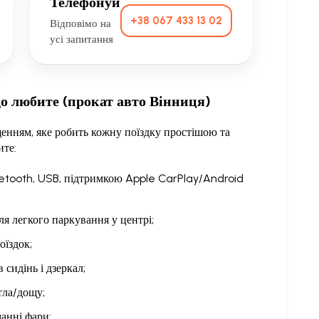
Телефонуй
+38 067 433 13 02
Відповімо на
усі запитання
що любите (прокат авто Вінниця)
нням, яке робить кожну поїздку простішою та
ите:
luetooth, USB, підтримкою Apple CarPlay/Android
ля легкого паркування у центрі;
оїздок;
 сидінь і дзеркал;
тла/дощу;
манні фари;