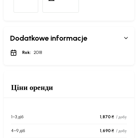
Dodatkowe informacje
Rok:
2018
Ціни оренди
1–3 діб
1,870 ₴
/ добу
4–9 діб
1,690 ₴
/ добу