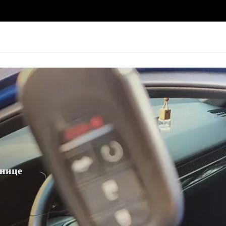
ннице