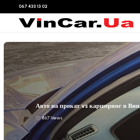
067 433 13 02
Авто на прокат vs каршеринг в Ви
867 Views