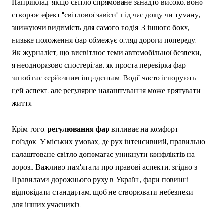
Наприклад, якщо світло спрямоване занадто високо, воно
створює ефект "світлової завіси" під час дощу чи туману,
знижуючи видимість для самого водія. З іншого боку,
низьке положення фар обмежує огляд дороги попереду.
Як журналіст, що висвітлює теми автомобільної безпеки,
я неодноразово спостерігав, як проста перевірка фар
запобігає серйозним інцидентам. Водії часто ігнорують
цей аспект, але регулярне налаштування може врятувати
життя.
Крім того,
регулювання фар
впливає на комфорт
поїздок. У міських умовах, де рух інтенсивний, правильно
налаштоване світло допомагає уникнути конфліктів на
дорозі. Важливо пам'ятати про правові аспекти: згідно з
Правилами дорожнього руху в Україні, фари повинні
відповідати стандартам, щоб не створювати небезпеки
для інших учасників.