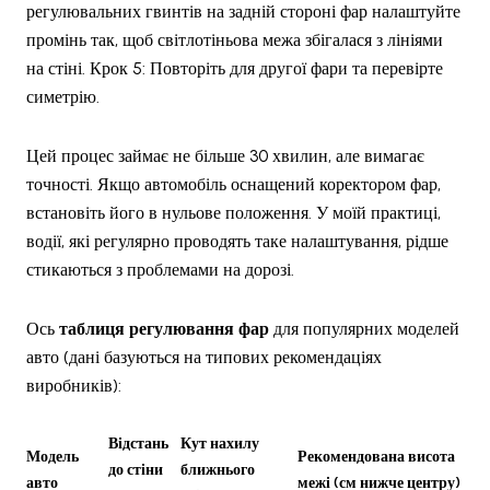
регулювальних гвинтів на задній стороні фар налаштуйте
промінь так, щоб світлотіньова межа збігалася з лініями
на стіні. Крок 5: Повторіть для другої фари та перевірте
симетрію.
Цей процес займає не більше 30 хвилин, але вимагає
точності. Якщо автомобіль оснащений коректором фар,
встановіть його в нульове положення. У моїй практиці,
водії, які регулярно проводять таке налаштування, рідше
стикаються з проблемами на дорозі.
Ось
таблиця регулювання фар
для популярних моделей
авто (дані базуються на типових рекомендаціях
виробників):
Відстань
Кут нахилу
Модель
Рекомендована висота
до стіни
ближнього
авто
межі (см нижче центру)