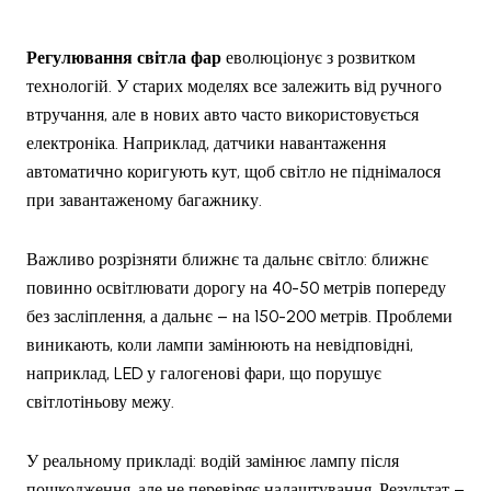
Регулювання світла фар
еволюціонує з розвитком
технологій. У старих моделях все залежить від ручного
втручання, але в нових авто часто використовується
електроніка. Наприклад, датчики навантаження
автоматично коригують кут, щоб світло не піднімалося
при завантаженому багажнику.
Важливо розрізняти ближнє та дальнє світло: ближнє
повинно освітлювати дорогу на 40-50 метрів попереду
без засліплення, а дальнє – на 150-200 метрів. Проблеми
виникають, коли лампи замінюють на невідповідні,
наприклад, LED у галогенові фари, що порушує
світлотіньову межу.
У реальному прикладі: водій замінює лампу після
пошкодження, але не перевіряє налаштування. Результат –