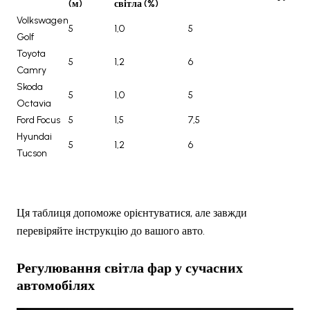
(м)
світла (%)
Volkswagen
5
1,0
5
Golf
Toyota
5
1,2
6
Camry
Skoda
5
1,0
5
Octavia
Ford Focus
5
1,5
7,5
Hyundai
5
1,2
6
Tucson
Ця таблиця допоможе орієнтуватися, але завжди
перевіряйте інструкцію до вашого авто.
Регулювання світла фар
у сучасних
автомобілях