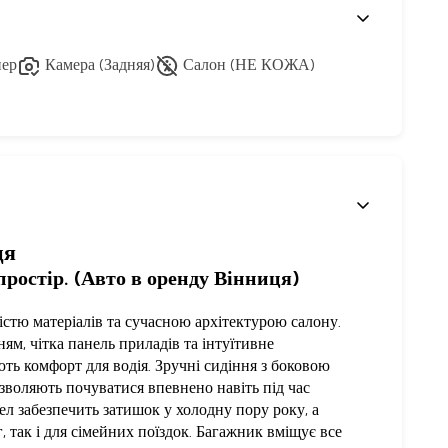
ер
Камера (Задняя)
Салон (НЕ КОЖА)
ця
простір. (Авто в оренду Вінниця)
стю матеріалів та сучасною архітектурою салону.
ям, чітка панель приладів та інтуїтивне
ь комфорт для водія. Зручні сидіння з боковою
воляють почуватися впевнено навіть під час
ел забезпечить затишок у холодну пору року, а
, так і для сімейних поїздок. Багажник вміщує все