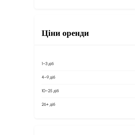
Ціни оренди
1–3 діб
4–9 діб
10–25 діб
26+ діб