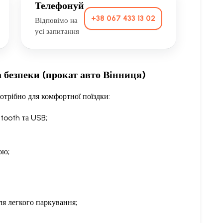
Телефонуй
+38 067 433 13 02
Відповімо на
усі запитання
а безпеки (прокат авто Вінниця)
потрібно для комфортної поїздки:
etooth та USB;
ою;
ля легкого паркування;