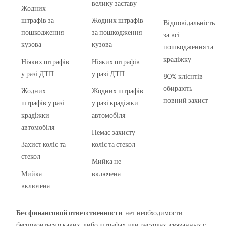
велику заставу
Жодних
штрафів за
Жодних штрафів
Відповідальність
пошкодження
за пошкодження
за всі
кузова
кузова
пошкодження та
крадіжку
Ніяких штрафів
Ніяких штрафів
у разі ДТП
у разі ДТП
80% клієнтів
обирають
Жодних
Жодних штрафів
повний захист
штрафів у разі
у разі крадіжки
крадіжки
автомобіля
автомобіля
Немає захисту
Захист коліс та
коліс та стекол
стекол
Мийка не
Мийка
включена
включена
Без финансовой ответственности
: нет необходимости
беспокоиться о каких-либо штрафах или расходах, связанных с