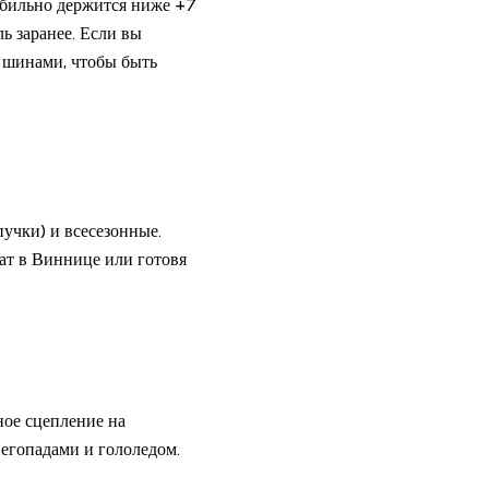
табильно держится ниже +7
ь заранее. Если вы
и шинами, чтобы быть
учки) и всесезонные.
ат в Виннице или готовя
ое сцепление на
негопадами и гололедом.