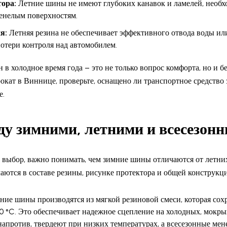
ора:
Летние шины не имеют глубоких канавок и ламелей, необ
енелым поверхностям.
я:
Летняя резина не обеспечивает эффективного отвода воды или 
отери контроля над автомобилем.
в холодное время года – это не только вопрос комфорта, но и б
рокат в Виннице, проверьте, оснащено ли транспортное средств
е.
у зимними, летними и всесезо
 выбор, важно понимать, чем зимние шины отличаются от летних
ются в составе резины, рисунке протектора и общей конструкц
ие шины производятся из мягкой резиновой смеси, которая сохр
0 °C. Это обеспечивает надежное сцепление на холодных, мокр
напротив, твердеют при низких температурах, а всесезонные ме