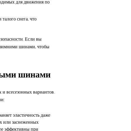
ходимых для движения по
талого снега, что
езопасности. Если вы
о зимними шинами, чтобы
нными шинами
 и всесезонных вариантов.
ии:
аняет эластичность даже
ых или заснеженных
нее эффективны при