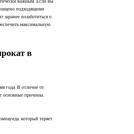
итически важным. Если вы
оснащено подходящими
т заранее позаботиться о
обеспечить максимальную
рокат в
я года. В отличие от
Вот основные причины,
мпаунда, который теряет