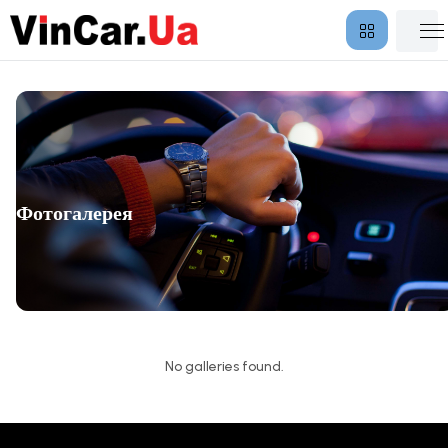
Фотогалерея
No galleries found.