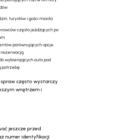
zdów
dzin, turystów i gości miasta
ierowców często jeżdżących po
rum
lientów porównujących opcje
 rezerwacją
sób wybierających auto pod
ą potrzebę
ch spraw często wystarczy
ększym wnętrzem i
wać jeszcze przed
z numer identyfikacji