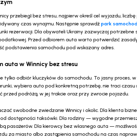
jszym
cy przebiegł bez stresu, najpierw określ cel wyjazdu, licz
widywany czas wynajmu. Następnie sprawdź
park samochod
nki rezerwacji. Dla obywateli Ukrainy zazwyczaj potrzebne 
 podatkowej. Przed odbiorem auta warto potwierdzić zasady 
ość podstawienia samochodu pod wskazany adres.
 auta w Winnicy bez stresu
e tylko odbiór kluczyków do samochodu. To jasny proces, w 
nki, wybiera auto pod konkretną potrzebę, nie traci czasu
bić przed podróżą, w jej trakcie oraz przy zwrocie pojazdu.
czać swobodne zwiedzanie Winnicy i okolic. Dla klienta bi
 od dostępności taksówki. Dla rodziny — wygodne przemieszc
zbą pasażerów. Dla kierowcy bez własnego auta — możliwoś
zdu za miasto albo zastąpienia samochodu na czas napraw