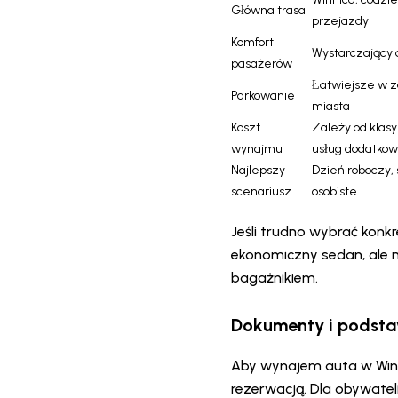
Główna trasa
przejazdy
Komfort
Wystarczający d
pasażerów
Łatwiejsze w z
Parkowanie
miasta
Koszt
Zależy od klasy
wynajmu
usług dodatko
Najlepszy
Dzień roboczy, 
scenariusz
osobiste
Jeśli trudno wybrać konk
ekonomiczny sedan, ale 
bagażnikiem.
Dokumenty i podst
Aby wynajem auta w Winn
rezerwacją. Dla obywatel