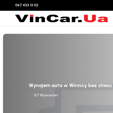
067 433 13 02
Wynajem auta w Winnicy bez stresu
157 Wyświetleń