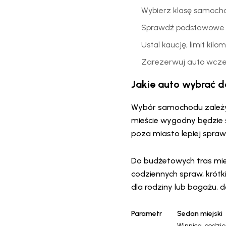
Wybierz klasę samocho
Sprawdź podstawowe 
Ustal kaucję, limit kil
Zarezerwuj auto wcześ
Jakie auto wybrać d
Wybór samochodu zależy 
mieście wygodny będzie 
poza miasto lepiej sprawd
Do budżetowych tras mi
codziennych spraw, krótki
dla rodziny lub bagażu
Parametr
Sedan miejski
Winnica, codzie