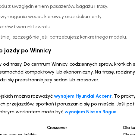
du z uwzględnieniem pasażerów, bagażu i trasy.
wymagania wobec kierowcy oraz dokumenty.
ometrów i warunki zwrotu.
niej, szczególnie jeśli potrzebujesz konkretnego modelu.
o jazdy po Winnicy
od trasy. Do centrum Winnicy, codziennych spraw, krótkich 
samochód kompaktowy lub ekonomiczny. Na trasę, rodzinny
zi się przestronniejszy sedan lub crossover.
ejskich można rozważyć
wynajem Hyundai Accent
. To prak
ch przejazdów, spotkań i poruszania się po mieście. Jeśli po
, dobrym wariantem może być
wynajem Nissan Rogue
.
Crossover
Dla k
nne sprawy, krótkie
Dla os