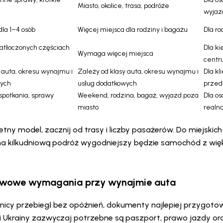
Miasto, okolice, trasa, podróże
wyja
la 1–4 osób
Więcej miejsca dla rodziny i bagażu
Dla ro
atłoczonych częściach
Dla k
Wymaga więcej miejsca
cent
 auta, okresu wynajmu i
Zależy od klasy auta, okresu wynajmu i
Dla k
wych
usług dodatkowych
przed
spotkania, sprawy
Weekend, rodzina, bagaż, wyjazd poza
Dla o
miasto
realn
retny model, zacznij od trasy i liczby pasażerów. Do miejski
na kilkudniową podróż wygodniejszy będzie samochód z wi
awowe wymagania przy wynajmie auta
icy przebiegł bez opóźnień, dokumenty najlepiej przygoto
i Ukrainy zazwyczaj potrzebne są paszport, prawo jazdy ora