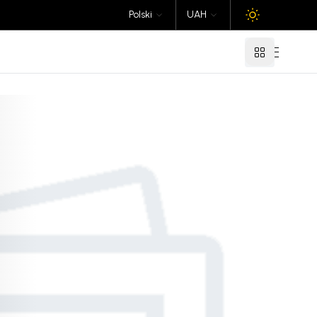
Polski
UAH