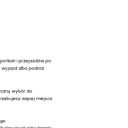
spotkań i przejazdów po
 wyjazd albo podróż
tyczny wybór do
trzebujesz więcej miejsca
ogo
ób planujących różne formaty