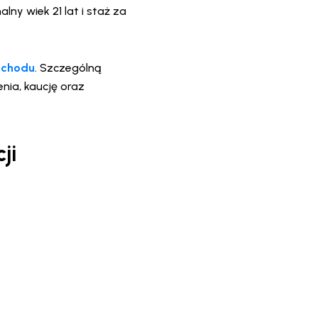
y wiek 21 lat i staż za
ochodu
. Szczególną
nia, kaucję oraz
ji