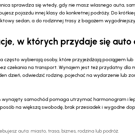
ica sprawdza się wtedy, gdy nie masz własnego auta, s
ujesz pojazdu innej klasy do konkretnej podróży. Do krótki
towy sedan, a do rodzinnej trasy z bagażem wygodniejszy
je, w których przydaje się auto
a często wybierają osoby, które przyjeżdżają pociągiem lub
bez czekania na transport. Wynajem jest też przydatny dla
eden dzień, odwiedzić rodzinę, pojechać na wydarzenie lub 
ch wynajęty samochód pomaga utrzymać harmonogram i lep
o sposób na większą swobodę, brak przesiadek i wygodne do
bujesz auta: miasto, trasa, biznes, rodzina lub podróż.