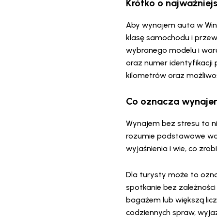
Krótko o najważnie
Aby wynajem auta w Winni
klasę samochodu i prze
wybranego modelu i waru
oraz numer identyfikacji
kilometrów oraz możliw
Co oznacza wynajem
Wynajem bez stresu to ni
rozumie podstawowe waru
wyjaśnienia i wie, co zro
Dla turysty może to ozna
spotkanie bez zależności
bagażem lub większą lic
codziennych spraw, wyja