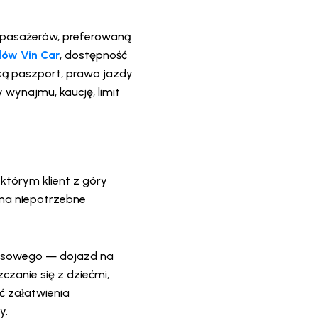
bę pasażerów, preferowaną
ów Vin Car
, dostępność
są paszport, prawo jazdy
wynajmu, kaucję, limit
którym klient z góry
 na niepotrzebne
znesowego — dojazd na
zanie się z dziećmi,
ć załatwienia
y.