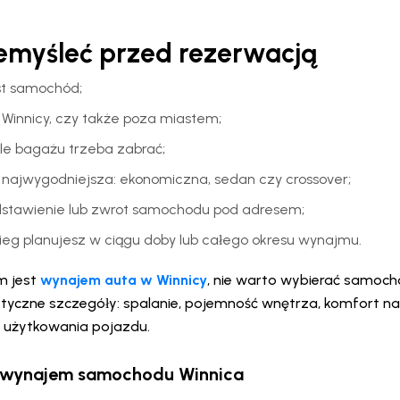
emyśleć przed rezerwacją
est samochód;
o Winnicy, czy także poza miastem;
 ile bagażu trzeba zabrać;
e najwygodniejsza: ekonomiczna, sedan czy crossover;
dstawienie lub zwrot samochodu pod adresem;
bieg planujesz w ciągu doby lub całego okresu wynajmu.
m jest
wynajem auta w Winnicy
, nie warto wybierać samoch
tyczne szczegóły: spalanie, pojemność wnętrza, komfort na
 użytkowania pojazdu.
ć wynajem samochodu Winnica