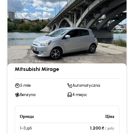
Mitsubishi Mirage
5 mile
Automatyczna
Benzyna
4 miejsc
Оренда
Ціна
1–3 діб
1,200 ₴
/ добу