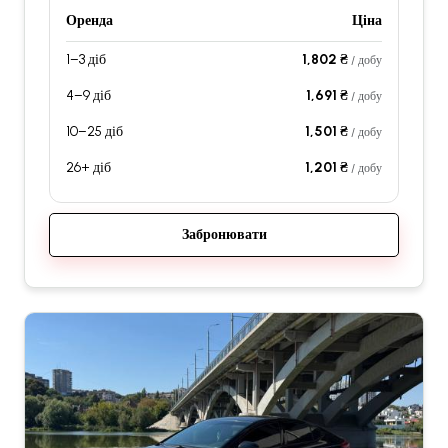
Оренда
Ціна
1–3 діб
1,802 ₴
/ добу
4–9 діб
1,691 ₴
/ добу
10–25 діб
1,501 ₴
/ добу
26+ діб
1,201 ₴
/ добу
Забронювати