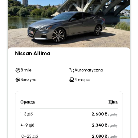
Nissan Altima
8 mile
Automatyczna
Benzyna
4 miejsc
Оренда
Ціна
1–3 діб
2,600 ₴
/ добу
4–9 діб
2,340 ₴
/ добу
10–25 діб
2,080 ₴
/ добу