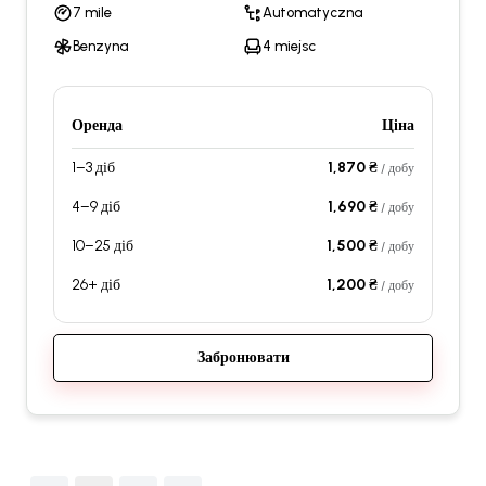
7 mile
Automatyczna
Benzyna
4 miejsc
Оренда
Ціна
1–3 діб
1,870 ₴
/ добу
4–9 діб
1,690 ₴
/ добу
10–25 діб
1,500 ₴
/ добу
26+ діб
1,200 ₴
/ добу
Забронювати