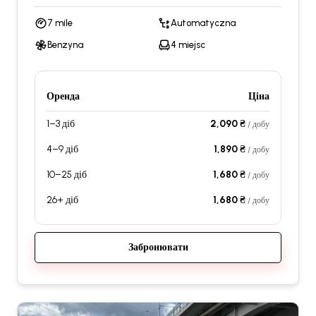
7 mile
Automatyczna
Benzyna
4 miejsc
Оренда
Ціна
1–3 діб
2,090 ₴
/ добу
4–9 діб
1,890 ₴
/ добу
10–25 діб
1,680 ₴
/ добу
26+ діб
1,680 ₴
/ добу
Забронювати