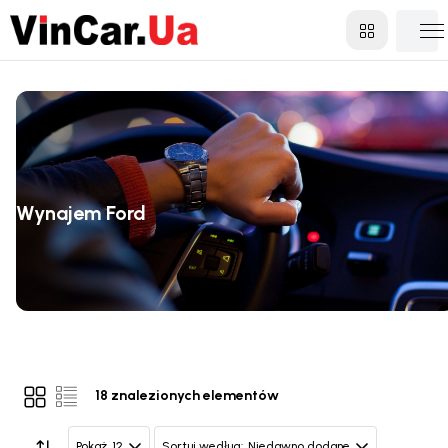
Wynajem Ford
18 znalezionych elementów
12
Niedawno dodane
Pokaż
Sortuj według: