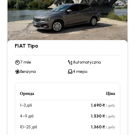
FIAT Tipo
7 mile
Automatyczna
Benzyna
4 miejsc
Оренда
Ціна
1–3 діб
1,690 ₴
/ добу
4–9 діб
1,530 ₴
/ добу
10–25 діб
1,360 ₴
/ добу