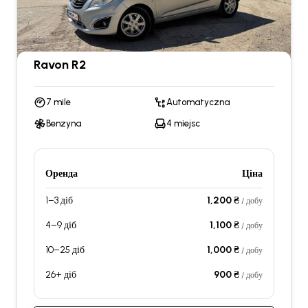
Ravon R2
7 mile
Automatyczna
Benzyna
4 miejsc
Оренда
Ціна
1–3 діб
1,200 ₴
/ добу
4–9 діб
1,100 ₴
/ добу
10–25 діб
1,000 ₴
/ добу
26+ діб
900 ₴
/ добу