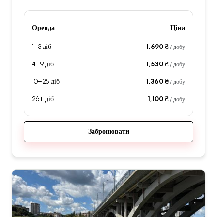
Оренда
Ціна
1–3 діб
1,690 ₴
/ добу
4–9 діб
1,530 ₴
/ добу
10–25 діб
1,360 ₴
/ добу
26+ діб
1,100 ₴
/ добу
Забронювати