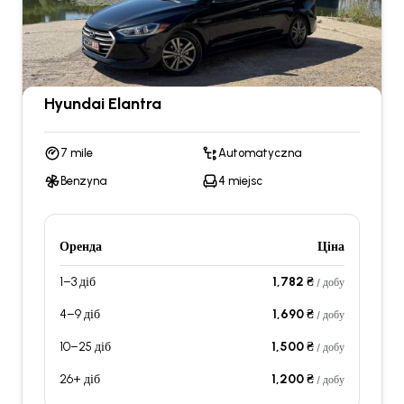
Hyundai Elantra
7 mile
Automatyczna
Benzyna
4 miejsc
Оренда
Ціна
1–3 діб
1,782 ₴
/ добу
4–9 діб
1,690 ₴
/ добу
10–25 діб
1,500 ₴
/ добу
26+ діб
1,200 ₴
/ добу