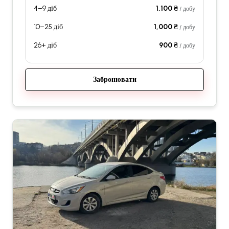
4–9 діб
1,100 ₴
/ добу
10–25 діб
1,000 ₴
/ добу
26+ діб
900 ₴
/ добу
Забронювати