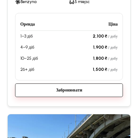
Benzyna
5 miejsc
Оренда
Ціна
1–3 діб
2,100 ₴
/ добу
4–9 діб
1,900 ₴
/ добу
10–25 діб
1,800 ₴
/ добу
26+ діб
1,500 ₴
/ добу
Забронювати