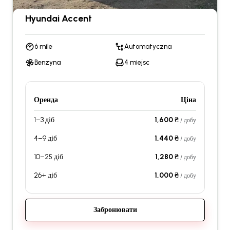
Hyundai Accent
6 mile
Automatyczna
Benzyna
4 miejsc
Оренда
Ціна
1–3 діб
1,600 ₴
/ добу
4–9 діб
1,440 ₴
/ добу
10–25 діб
1,280 ₴
/ добу
26+ діб
1,000 ₴
/ добу
Забронювати