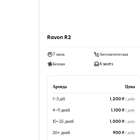
Ravon R2
7 миль
Автоматическая
Бензин
4 seats
Аренда
Цена
1–3 діб
1,200 ₴
/ добу
4–9 дней
1,100 ₴
/ добу
10–25 дней
1,000 ₴
/ добу
26+ дней
900 ₴
/ добу